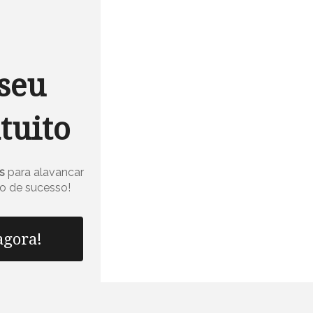
seu
tuito
s
para alavancar
o de sucesso!
agora!