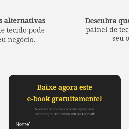
s alternativas
Descubra qu
painel de tec
e tecido pode
seu o
eu negócio.
Baixe agora este
e-book gratuitamente!
Necessário aceitar comunicações para
receber gratuitamente em seu e-mail!
Nome*