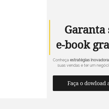
Garanta 
e-book gra
Conheça
estratégias inovadora
suas vendas e ter um negóci
Faça o dowload 